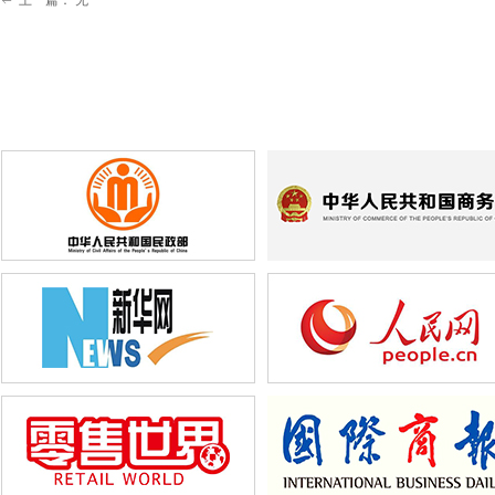
上一篇：
无
ꂃ